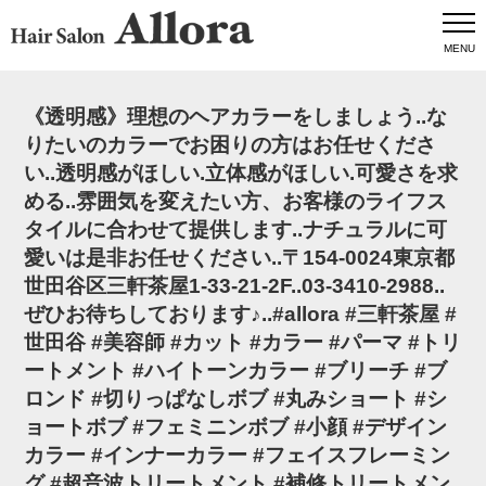
MENU
《透明感》理想のヘアカラーをしましょう️..な
りたいのカラーでお困りの方はお任せくださ
い️..透明感がほしい️.立体感がほしい️.可愛さを求
める️..️雰囲気を変えたい方、お客様のライフス
タイルに合わせて提供します..ナチュラルに可
愛いは是非お任せください️..〒154-0024東京都
世田谷区三軒茶屋1-33-21-2F️..03-3410-2988..
ぜひお待ちしております♪..#allora #三軒茶屋 #
世田谷 #美容師 #カット #カラー #パーマ #トリ
ートメント #ハイトーンカラー #ブリーチ #ブ
ロンド #切りっぱなしボブ #丸みショート #シ
ョートボブ #フェミニンボブ #小顔 #デザイン
カラー #インナーカラー #フェイスフレーミン
グ #超音波トリートメント #補修トリートメン