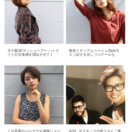
モテ髪3Dマッシュヘアー️ ハイラ
秋色ミディアムベージュStyle大
イトが立体感を演出させてく
人っぽさを出しつつクールな
くせ毛風のパーマでお洒落ショー
4/20...元スタッフの井上さんご来