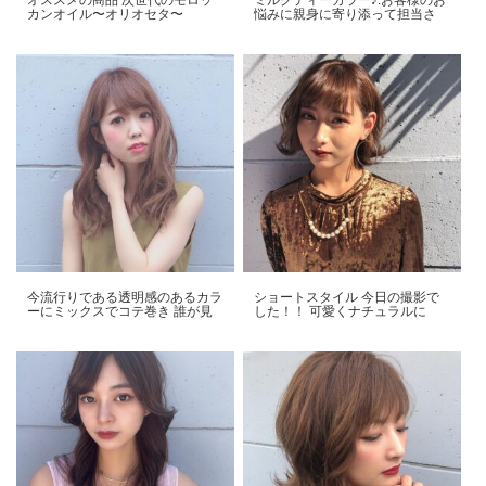
カンオイル〜オリオセタ〜️
悩みに親身に寄り添って担当さ
今流行りである透明感のあるカラ
ショートスタイル️ 今日の撮影で
ーにミックスでコテ巻き 誰が見
した！！ 可愛くナチュラルに