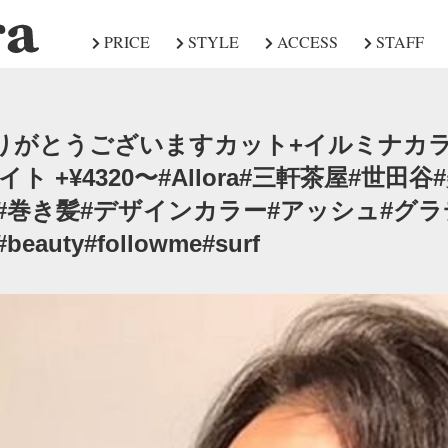
PRICE
STYLE
ACCESS
STAFF
︎いつもありがとうございますカット+イルミナ
イライト +¥4320〜#Allora#三軒茶屋#世
#巻き髪#デザインカラー#アッシュ#グ
auty#followme#surf