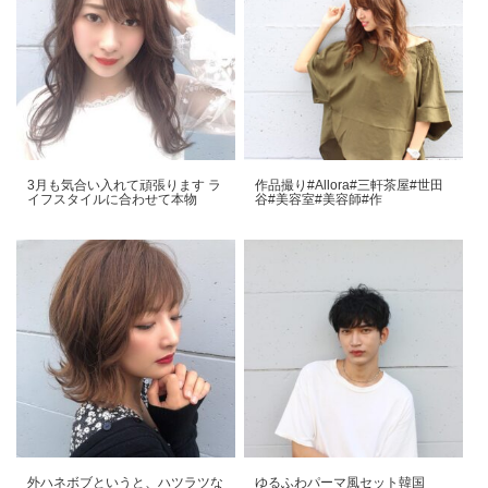
3月も気合い入れて頑張ります️ ラ
作品撮り#Allora#三軒茶屋#世田
イフスタイルに合わせて本物
谷#美容室#美容師#作
外ハネボブというと、ハツラツな
ゆるふわパーマ風セット韓国