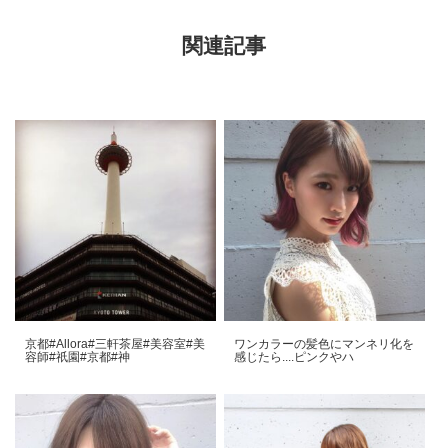
関連記事
京都#Allora#三軒茶屋#美容室#美
ワンカラーの髪色にマンネリ化を
容師#祇園#京都#神
感じたら....ピンクやハ