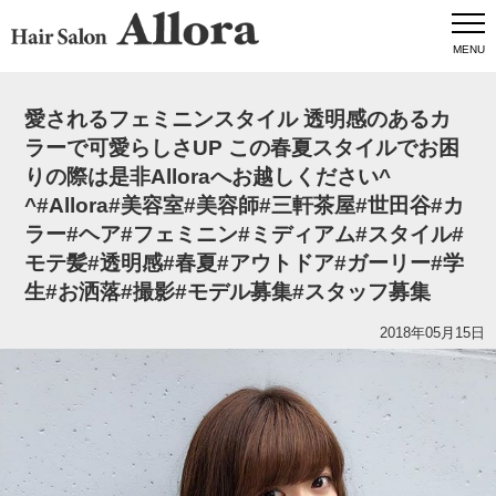
MENU
愛されるフェミニンスタイル️ 透明感のあるカ
ラーで可愛らしさUP️️ この春夏スタイルでお困
りの際は是非Alloraへお越しください^
^#Allora#美容室#美容師#三軒茶屋#世田谷#カ
ラー#ヘア#フェミニン#ミディアム#スタイル#
モテ髪#透明感#春夏#アウトドア#ガーリー#学
生#お洒落#撮影#モデル募集#スタッフ募集
2018年05月15日