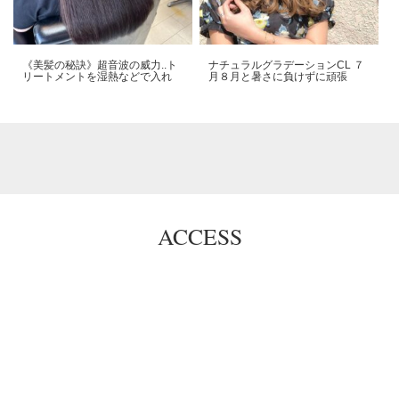
《美髪の秘訣》超音波の威力..ト
ナチュラルグラデーションCL️ ７
リートメントを湿熱などで入れ
月８月と暑さに負けずに頑張
ACCESS