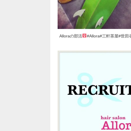
Alloraの部活‍
#Allora#三軒茶屋#世田