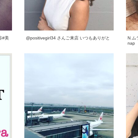
谷#美
@positivegirl34 さんご来店️ いつもありがと
N.
nap