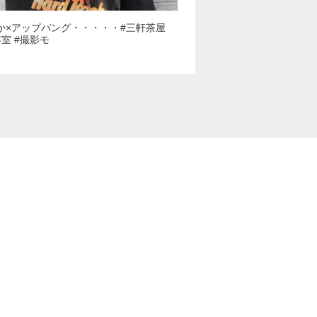
か×アップバング・・・・・#三軒茶屋
容室 #撮影モ