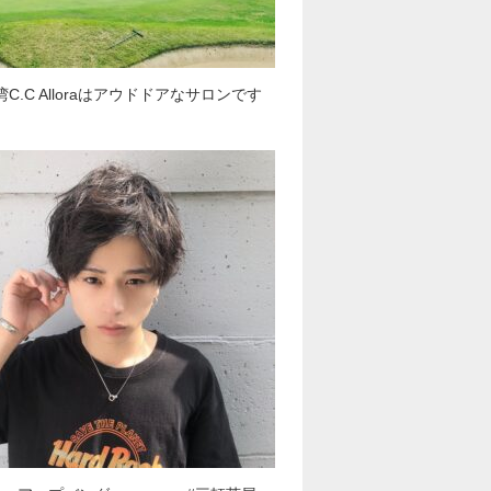
C.C️ Alloraはアウドドアなサロンです️