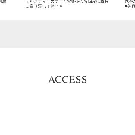
明感
ミルクティーカラー♪.お客様のお悩みに親身
爽や
に寄り添って担当さ
#美
ACCESS