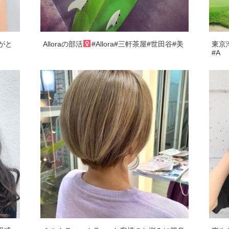
りがと
Alloraの部活‍
#Allora#三軒茶屋#世田谷#美
東京湾
#A