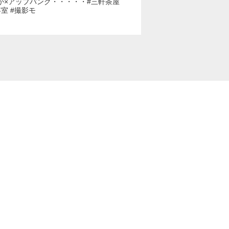
か×アップバング・・・・・#三軒茶屋
容室 #撮影モ